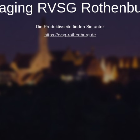
taging RVSG Rothenbu
Die Produktivseite finden Sie unter
https://rvsg-rothenburg.de